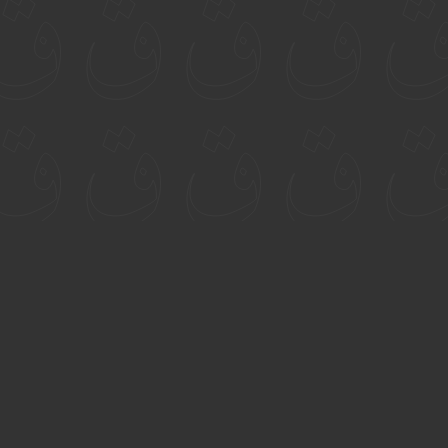
الموصل، العراق
+964 771 767 6663
+964 750 269 7575
info@qaflab.com