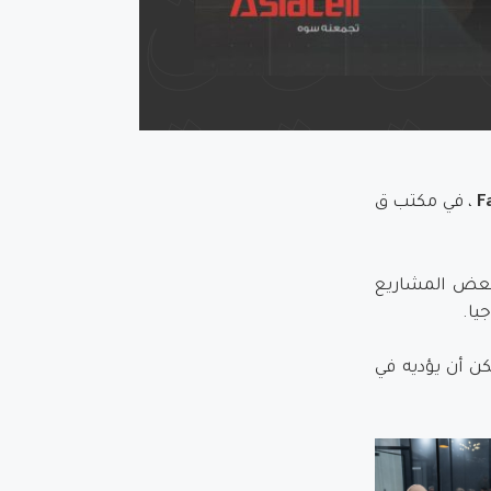
F
، في مكتب ق
 بعض المشاريع
يا.
كن أن يؤديه في