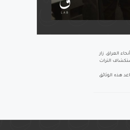
ء العراق. زار
ستكشاف التراث
د هذه الوثائق