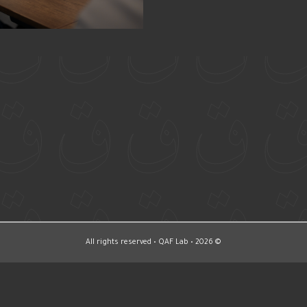
© All rights reserved • QAF Lab • 2026