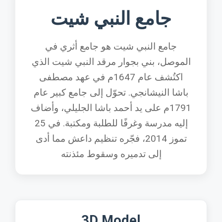
جامع النبي شيت
جامع النبي شيت هو جامع أثري في
الموصل، بني بجوار مرقد النبي شيت الذي
اكتُشف عام 1647م في عهد مصطفى
باشا النيشانجي. تحوّل إلى جامع كبير عام
1791م على يد أحمد باشا الجليلي، وأضاف
إليه مدرسة وغرفًا للطلبة ومكتبة. في 25
تموز 2014، فجّره تنظيم داعش مما أدى
إلى تدميره وسقوط مئذنته
3D Model