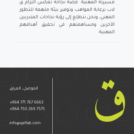
مسيرته المهنية. قصة نجاحه تعكس التزام ق
لاب برعاية المواهب وتوفير بيئة ملهمة للتطور
المهني، ونحن نتطلع إلى رؤية نجاحات المتدربين
الآخرين ومساهمتهم في تحقيق أهدافهم
المهنية.
الموصل، العراق
+964 771 767 6663
+964 750 269 7575
info@qaflab.com